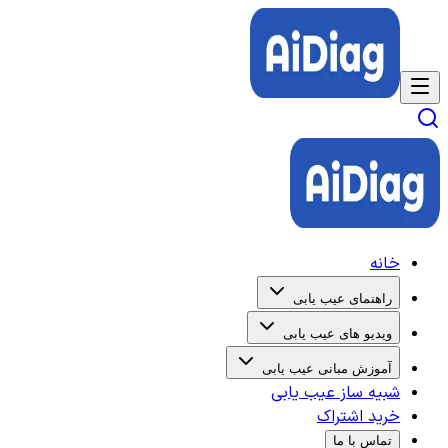
خانه
راهنمای عیب یابی
ویدیو های عیب یابی
آموزش مبانی عیب یابی
شبیه ساز عیب یابی
خرید اشتراک
تماس با ما