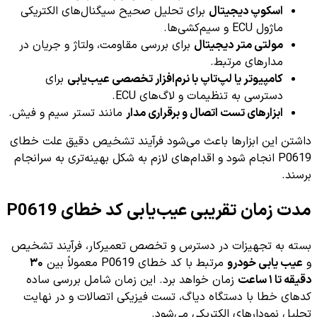
اسکوپ دیجیتال
برای تحلیل صحیح سیگنال‌های الکتریکی
ماژول ECU و سیم‌کشی‌ها.
مولتی متر دیجیتال
برای بررسی مقاومت، ولتاژ و جریان در
مدارهای مرتبط.
کامپیوتر یا لپ‌تاپ با نرم‌افزار تخصصی عیب‌یابی
برای
دسترسی به تنظیمات و لاگ‌های ECU.
ابزارهای تست اتصال و برقراری مدار
مانند تستر سیم و فیش.
داشتن این ابزارها باعث می‌شود فرآیند تشخیص دقیق علت خطای
P0619 انجام شود و اقدام‌های لازم به شکل بهینه‌تری به سرانجام
برسند.
مدت زمان تقریبی عیب‌یابی کد خطای P0619
بسته به تجهیزات در دسترس و تخصص تعمیرکار، فرآیند تشخیص
و
عیب یابی خودرو
مرتبط با کد خطای P0619 معمولاً بین
۳۰
دقیقه تا ۱ ساعت
زمان خواهد برد. این زمان شامل بررسی ساده
کدهای خطا با دستگاه دیاگ، تست فیزیکی اتصالات و در نهایت
تحلیل نمودارهای الکتریکی می‌شود.