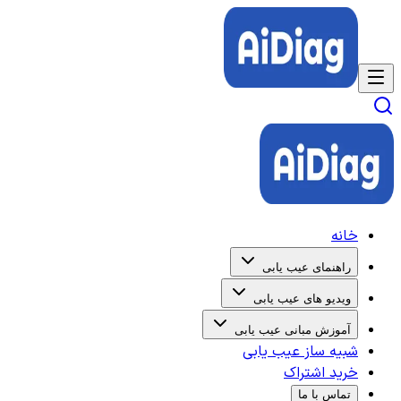
خانه
راهنمای عیب یابی
ویدیو های عیب یابی
آموزش مبانی عیب یابی
شبیه ساز عیب یابی
خرید اشتراک
تماس با ما