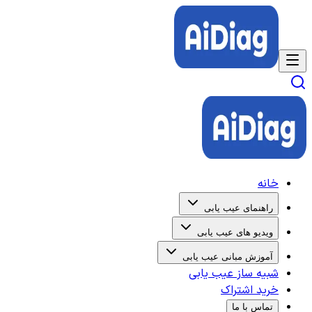
خانه
راهنمای عیب یابی
ویدیو های عیب یابی
آموزش مبانی عیب یابی
شبیه ساز عیب یابی
خرید اشتراک
تماس با ما