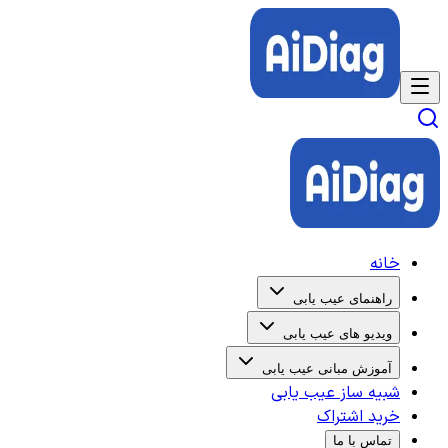
خانه
راهنمای عیب یابی
ویدیو های عیب یابی
آموزش مبانی عیب یابی
شبیه ساز عیب یابی
خرید اشتراک
تماس با ما