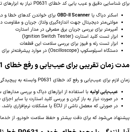
برای شناسایی دقیق و عیب یابی کد خطای P0631 نیاز به ابزارهای تخصصی وجود دارد که در ادامه به برخی از مهم‌ترین ابزارها اشاره شده است:
اسکنر دیاگ یا
OBD-II Scanner
برای خواندن کدهای خطا و دریاف
مولتی‌متر دیجیتال جهت اندازه‌گیری ولتاژ، جریان و مقاومت د
آمپرمتر برای بررسی جریان برق مصرفی در مدار استارت
ابزار تست کلید استارت (Ignition Switch Tester)
ابزار تست رله و فیوز برای بررسی سلامت این قطعات
دستگاه اسیلوسکوپ (Oscilloscope) در موارد پیشرفته‌تر برای بررسی دقیق سیگنال‌های الکتریکی
مدت زمان تقریبی برای عیب‌یابی و رفع خطای P0631
زمان لازم برای عیب‌یابی و رفع کد خطای P0631 وابسته به پیچیدگی مشکل دارد، اما به طور متوسط:
عیب‌یابی اولیه
با استفاده از ابزارهای دیاگ و بررسی مدارهای ساده: حدود ۳۰ د
در صورت نیاز به باز کردن و بررسی کلید استارت یا سایر اجزای فنی: ممکن
در صورتی که معضل ناشی از ECU یا مشکلات نرم‌افزاری باشد، فرآیند عیب‌یابی و اصلاح می‌تواند تا چندین ساعت ادامه یابد
پیشنهاد می‌شود که برای دقت بیشتر و حفظ سلامت خودرو، از خدمات