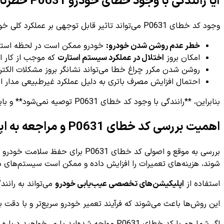
آیا رانندگی با وجود خطای خودرو P0631 خطرناک است؟
وجود کد خطای P0631 می‌تواند تاثیر قابل توجهی بر عملکرد کلی خودرو داشته باشد و رانندگی در این شرایط ممکن است ریسک‌هایی به همراه داشته باشد:
خطر عدم روشن شدن خودرو:
خودرو ممکن است در لحظه استار
امکان بروز
اختلال در عملکرد سیستم استارت
که موجب از کار ا
روشن شدن مکرر چراغ خطا می‌تواند نشانگر بروز مشکلات الکتر
احتمال افزایش مصرف باتری به دلیل عملکرد غیرطبیعی مدار ا
بنابراین، **رانندگی با وجود کد خطای P0631 توصیه نمی‌شود** و باید هر چه سریع‌تر برای عیب‌یابی و رفع مشکل اقدام کنید تا از بروز خطرات احتمالی جلوگیری شود.
اهمیت بررسی کد خطای P0631 و مراجعه به اپلیکیشن‌های تخصصی
بررسی به موقع و اصولی کد خطای 
شوند، هزینه‌های تعمیرات را افزایش داده و ممکن است سیستم‌های دی
استفاده از
اپلیکیشن‌های تخصصی عیب‌یابی خودرو
می‌تواند به رانند
این روش‌ها باعث می‌شوند که فرآیند تعمیر خودرو سریع‌تر و با دقت 
اگر شما هم با کد خطای P0631 مواجه شده‌اید یا می‌خواهید درباره عیب‌یابی خودرو بیشتر بدانید، بهترین راه استفاده از منابع معتبر و ابزارهای هوشمند است. اپلیکیشن