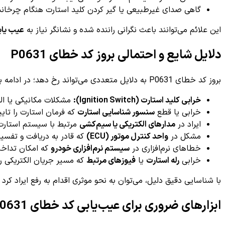
گاهی صدای غیرطبیعی یا گیر کردن کلید استارت هنگام چرخان
این علائم می‌توانند باعث نگرانی راننده شده و نشانگر نیاز به
عیب یاب
دلایل شایع و احتمالی بروز کد خطای P0631
بروز کد خطای P0631 به دلایل متعددی می‌تواند رخ دهد؛ در ادامه برخی از رایج‌ترین عوامل احتمالی بیان شده است:
خرابی کلید استارت (Ignition Switch):
مشکلات مکانیکی یا الکتر
خرابی یا قطع
سنسور شناسایی استارت
که فرمان استارت را تایی
ایراد در
مدارهای الکتریکی یا سیم‌کشی
مرتبط با سیستم استارت 
مشکل در
واحد کنترل موتور (ECU)
که قادر به دریافت و تفسی
خطاهای نرم‌افزاری در
سیستم نرم‌افزاری خودرو
که امکان تداخل 
خرابی
رله استارت
یا
فیوزهای مرتبط
که مسیر جریان الکتریکی را
با شناسایی دقیق دلیل، می‌توان به نحو موثری اقدام به رفع ایراد کر
ابزارهای ضروری برای عیب‌یابی کد خطای P0631