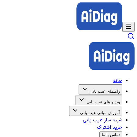
خانه
راهنمای عیب یابی
ویدیو های عیب یابی
آموزش مبانی عیب یابی
شبیه ساز عیب یابی
خرید اشتراک
تماس با ما