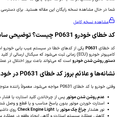
شما در حال مشاهده نسخه رایگان این مقاله هستید. برای دسترسی به ر
مشاهده نسخه کامل
کد خطای خودرو P0631 چیست؟ توضیحی ساده و کاربردی
کد خطای
P0631
کامپیوتر خودرو (ECU) زمانی ثبت می‌شود که سیگنال ارسالی از کلید استارت یا مدار کنترل آن با آنچه انتظار می‌رود، مطابقت نداشته باشد. به زبان ساده‌تر،
دستور روشن شدن خودرو
است که می‌تواند باعث بروز اختلال در عمل
نشانه‌ها و علائم بروز کد خطای P0631 در خودرو
وقتی خودرو با کد خطای P0631 مواجه می‌شود، معمولاً راننده متوجه برخی از نشانه‌ها و علائم زیر می‌شود:
عدم روشن شدن موتور
پس از چرخاندن کلید استارت یا فشار د
استارت خوردن موتور بدون پاسخ مناسب و یا قطع و وصل شدن 
نور هشدار
چراغ چک موتور
یا
Check Engine Light
روی داشبو
کاهش عملکرد سیستم استارت و گاهی ایجاد وقفه در عملکرد سای