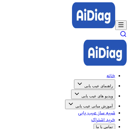
خانه
راهنمای عیب یابی
ویدیو های عیب یابی
آموزش مبانی عیب یابی
شبیه ساز عیب یابی
خرید اشتراک
تماس با ما