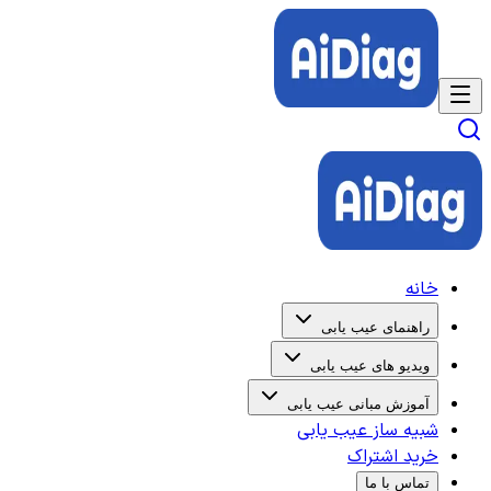
خانه
راهنمای عیب یابی
ویدیو های عیب یابی
آموزش مبانی عیب یابی
شبیه ساز عیب یابی
خرید اشتراک
تماس با ما