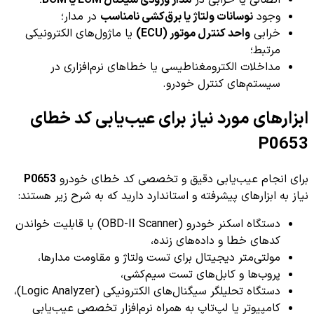
اتصالی یا خرابی در
مدار ورودی سیگنال ECM یا BCM
؛
وجود
نوسانات ولتاژ یا برق‌کشی نامناسب
در مدار؛
خرابی
واحد کنترل موتور (ECU)
یا ماژول‌های الکترونیکی
مرتبط؛
مداخلات الکترومغناطیسی یا خطاهای نرم‌افزاری در
سیستم‌های کنترل خودرو.
ابزارهای مورد نیاز برای عیب‌یابی کد خطای
P0653
برای انجام عیب‌یابی دقیق و تخصصی کد خطای خودرو
P0653
نیاز به ابزارهای پیشرفته و استاندارد دارید که به شرح زیر هستند:
دستگاه اسکنر خودرو (OBD-II Scanner) با قابلیت خواندن
کدهای خطا و داده‌های زنده،
مولتی‌متر دیجیتال برای تست ولتاژ و مقاومت مدارها،
پروب‌ها و کابل‌های تست سیم‌کشی،
دستگاه تحلیلگر سیگنال‌های الکترونیکی (Logic Analyzer)،
کامپیوتر یا لپ‌تاپ به همراه نرم‌افزار تخصصی عیب‌یابی