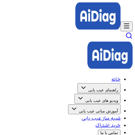
خانه
راهنمای عیب یابی
ویدیو های عیب یابی
آموزش مبانی عیب یابی
شبیه ساز عیب یابی
خرید اشتراک
تماس با ما