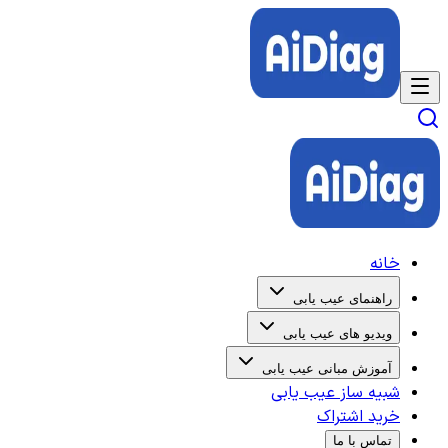
خانه
راهنمای عیب یابی
ویدیو های عیب یابی
آموزش مبانی عیب یابی
شبیه ساز عیب یابی
خرید اشتراک
تماس با ما