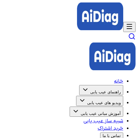
خانه
راهنمای عیب یابی
ویدیو های عیب یابی
آموزش مبانی عیب یابی
شبیه ساز عیب یابی
خرید اشتراک
تماس با ما