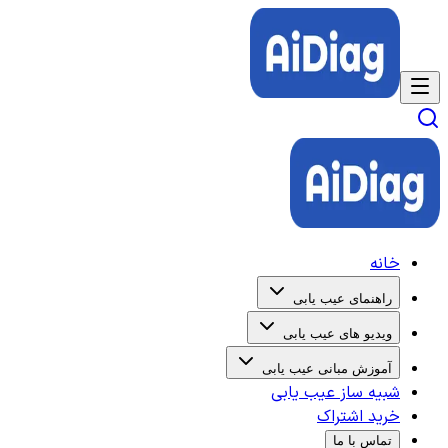
خانه
راهنمای عیب یابی
ویدیو های عیب یابی
آموزش مبانی عیب یابی
شبیه ساز عیب یابی
خرید اشتراک
تماس با ما