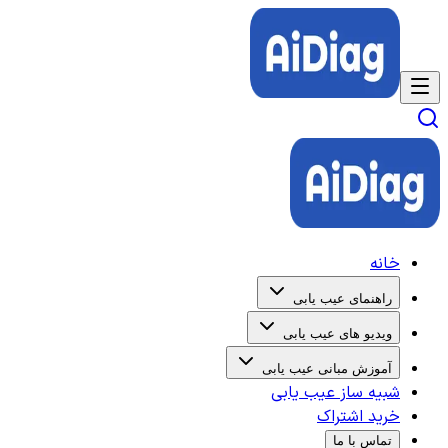
خانه
راهنمای عیب یابی
ویدیو های عیب یابی
آموزش مبانی عیب یابی
شبیه ساز عیب یابی
خرید اشتراک
تماس با ما