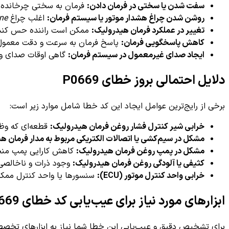
سفت شدن یا سختی در فرمان دادن:
فرمان به سختی چرخانده می
روشن شدن چراغ هشدار موتور یا سیستم فرمان:
اغلب چراغ
ne
تغییر در عملکرد فرمان هیدرولیک:
ممکن است راننده حس کند فر
کاهش پاسخگویی فرمان:
پاسخ فرمان به سرعت و دقت معمول ن
ایجاد صدای غیرمعمول در سیستم فرمان:
گاهی اوقات صدای وز 
دلایل احتمالی بروز خطای P0669
برخی از رایج‌ترین عوامل ایجاد این کد خطا شامل موارد زیر است:
خرابی شیر کنترل فشار روغن فرمان هیدرولیک:
قطعه‌ای که وظ
مشکل در سیم‌کشی یا اتصالات الکتریکی مربوط به مدار فرمان ه
مشکل در پمپ روغن فرمان هیدرولیک:
کاهش کارایی پمپ منجر
کثیفی یا آلودگی روغن فرمان هیدرولیک:
وجود ذرات و ناخالصی‌
خرابی واحد کنترل موتور (ECU):
سنسورها یا واحد کنترل ممکن
ابزارهای مورد نیاز برای عیب‌یابی کد خطای P0669
برای تشخیص دقیق و عیب‌یابی این خطا شما نیاز به ابزارهای تخص