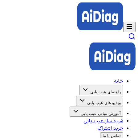
خانه
راهنمای عیب یابی
ویدیو های عیب یابی
آموزش مبانی عیب یابی
شبیه ساز عیب یابی
خرید اشتراک
تماس با ما