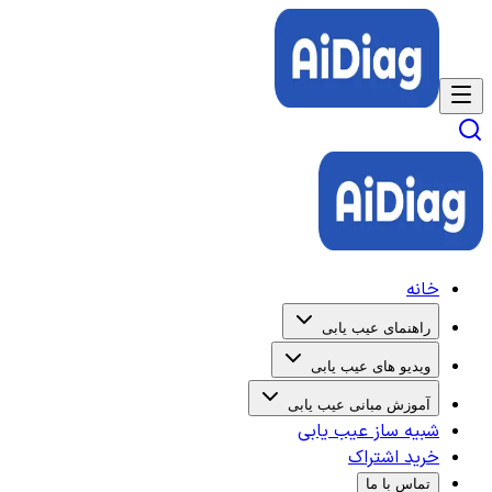
خانه
راهنمای عیب یابی
ویدیو های عیب یابی
آموزش مبانی عیب یابی
شبیه ساز عیب یابی
خرید اشتراک
تماس با ما