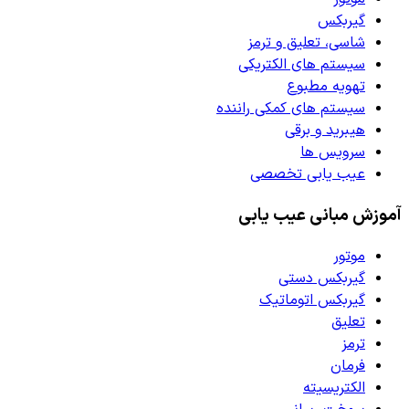
گیربکس
شاسی، تعلیق و ترمز
سیستم های الکتریکی
تهویه مطبوع
سیستم های کمکی راننده
هیبرید و برقی
سرویس ها
عیب یابی تخصصی
آموزش مبانی عیب یابی
موتور
گیربکس دستی
گیربکس اتوماتیک
تعلیق
ترمز
فرمان
الکتریسیته