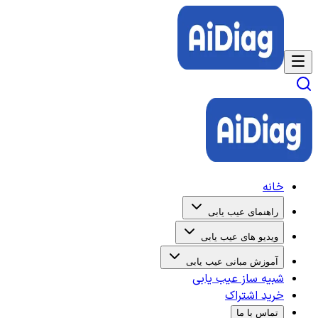
خانه
راهنمای عیب یابی
ویدیو های عیب یابی
آموزش مبانی عیب یابی
شبیه ساز عیب یابی
خرید اشتراک
تماس با ما