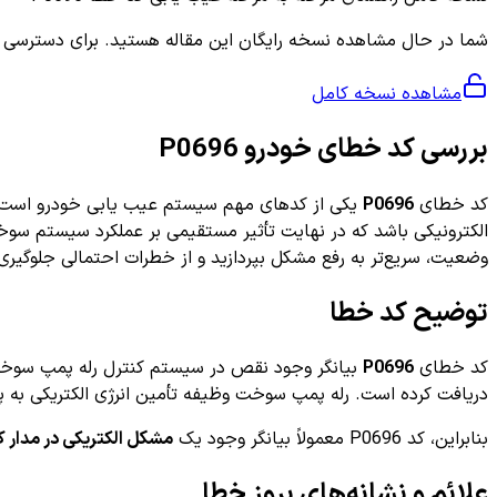
شما در حال مشاهده نسخه رایگان این مقاله هستید. برای دسترسی به ر
مشاهده نسخه کامل
بررسی کد خطای خودرو P0696
کد خطای
P0696
یکی از کدهای مهم سیستم عیب یابی خودرو است که م
الکترونیکی باشد که در نهایت تأثیر مستقیمی بر عملکرد سیستم سوخ
وضعیت، سریع‌تر به رفع مشکل بپردازید و از خطرات احتمالی جلوگیری 
توضیح کد خطا
کد خطای
P0696
دریافت کرده است. رله پمپ سوخت وظیفه تأمین انرژی الکتریکی به پ
بنابراین، کد P0696 معمولاً بیانگر وجود یک
مشکل الکتریکی در مدار 
علائم و نشانه‌های بروز خطا