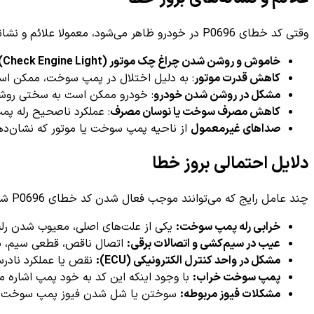
وقتی کد خطای P0696 در خودرو ظاهر می‌شود، معمولا علائم و نشانه‌های زیر را می‌توان مشاهده کرد:
خاموش و روشن شدن چراغ چک موتور (Check Engine Light)
کاهش قدرت موتور
: به دلیل اختلال در پمپ سوخت، ممکن است
مشکل در روشن شدن خودرو
: خودرو ممکن است به سختی روشن
کاهش مصرف سوخت یا نوسان مصرف
: عملکرد ناصحیح رله پ
صداهای غیرمعمول
از ناحیه پمپ سوخت یا موتور که نشان‌ده
دلایل احتمالی بروز خطا
چند عامل رایج که می‌توانند موجب فعال شدن کد خطای P0696 شوند عبارت‌اند از:
خرابی رله پمپ سوخت:
یکی از علت‌های اصلی، معیوب شدن رله 
عیب در سیم‌کشی و اتصالات برقی:
اتصال ناقص، قطعی سیم، یا 
مشکل در واحد کنترل الکترونیکی (ECU):
نقص یا عملکرد نادرست ECU نیز ممکن است باعث تشخیص اشتباه مدار کنت
پمپ سوخت خراب:
با وجود اینکه این کد به خود پمپ اشاره مس
مشکلات فیوز مربوطه:
سوختن یا شل شدن فیوز پمپ سوخت مم