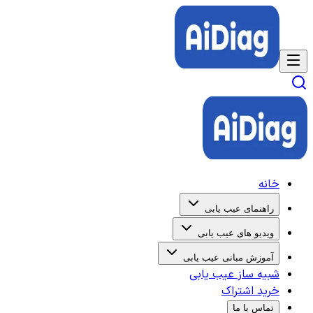
خانه
راهنمای عیب یابی
ویدیو های عیب یابی
آموزش مبانی عیب یابی
شبیه ساز عیب یابی
خرید اشتراک
تماس با ما