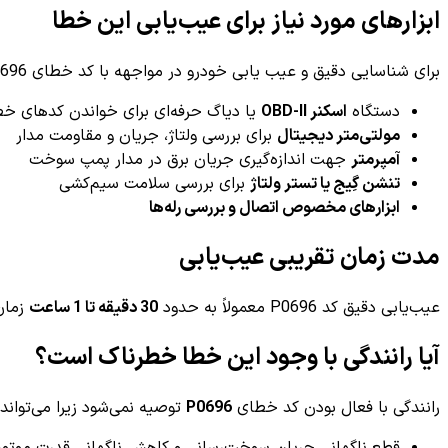
ابزارهای مورد نیاز برای عیب‌یابی این خطا
برای شناسایی دقیق و عیب یابی خودرو در مواجهه با کد خطای P0696 به ابزارهای زیر نیاز است:
دستگاه
اسکنر OBD-II
یا دیاگ حرفه‌ای برای خواندن کدهای خط
مولتی‌متر دیجیتال
برای بررسی ولتاژ، جریان و مقاومت مدار
آمپرمتر
جهت اندازه‌گیری جریان برق در مدار پمپ سوخت
تنشن گِیج یا تستر ولتاژ
برای بررسی سلامت سیم‌کشی
ابزارهای مخصوص اتصال و بررسی رله‌ها
مدت زمان تقریبی عیب‌یابی
عیب‌یابی دقیق کد P0696 معمولاً به حدود
30 دقیقه تا 1 ساعت
زمان 
آیا رانندگی با وجود این خطا خطرناک است؟
رانندگی با فعال بودن کد خطای
P0696
توصیه نمی‌شود زیرا می‌توان
قطع ناگهانی جریان سوخت‌رسانی و کاهش ناگهانی قدرت موتور