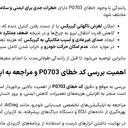
رانندگی با وجود خطای P0703 دارای
خطرات جدی برای ایمنی و سلا
مختلف شود:
امکان
لغزش ناگهانی گیربکس
یا از دست رفتن کنترل دنده که م
کاهش قدرت انتقال نیرو به چرخ‌ها و در نتیجه
ضعف عملکرد خود
ایجاد
صدای غیرعادی و آسیب مکانیکی به گیربکس
که هزینه تعم
در موارد حاد،
عدم امکان حرکت خودرو
و خراب شدن کامل سیست
بنابراین توصیه می‌شود تا قبل از رانندگی طولانی‌مدت یا انجام سفر
اهمیت بررسی کد خطای P0703 و مراجعه به اپلیکیشن
بررسی به موقع و دقیق
کد خطای P0703
از اهمیت بالایی برخوردار ا
است منجر به افزایش هزینه‌های تعمیرات، کاهش ایمنی، و بروز خسار
مراج
بهره‌گیری از داده‌های ECU و دستگاه دیاگ‌های پیشرفته، به کاربران کمک می‌کنند تا مشکل را به صورت تخصصی و سریع شناسایی کنند و تصمیم‌های بهتری برای تعمیر و نگهداری خودرو بگیرند.