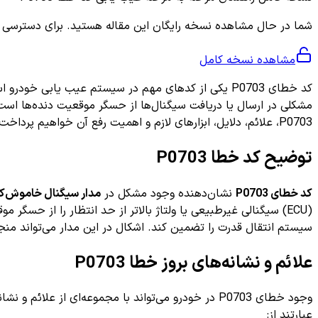
شما در حال مشاهده نسخه رایگان این مقاله هستید. برای دسترسی به ر
مشاهده نسخه کامل
مشکلی در ارسال یا دریافت سیگنال‌ها از حسگر موقعیت دنده‌ها است
P0703، علائم، دلایل، ابزارهای لازم و اهمیت رفع آن خواهیم پرداخت.
توضیح کد خطا P0703
کد خطای P0703
نشان‌دهنده وجود مشکل در
مدار سیگنال خاموش‌ک
(ECU) سیگنالی غیرطبیعی یا ولتاژ بالاتر از حد انتظار را از 
سیستم انتقال قدرت را تضمین کند. اشکال در این مدار می‌تواند منجر
علائم و نشانه‌های بروز خطا P0703
وجود خطای P0703 در خودرو می‌تواند با مجموعه‌ای از علائم و نشانه‌ها همراه باشد که راننده هنگام استفاده از خودرو آن‌ها را مشاهده می‌کند. برخی از رایج‌ترین
عبارتند از: