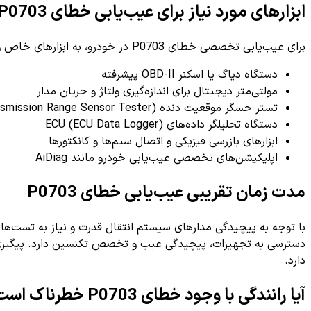
ابزارهای مورد نیاز برای عیب‌یابی خطای P0703
برای عیب‌یابی تخصصی خطای P0703 در خودرو، به ابزارهای خاص و مدرن نیاز است تا بتوان مدار و بخش‌های مرتبط را بررسی و تحلیل نمود.
دستگاه دیاگ یا اسکنر OBD-II پیشرفته
مولتی‌متر دیجیتال برای اندازه‌گیری ولتاژ و جریان مدار
تستر حسگر موقعیت دنده (Transmission Range Sensor Tester)
دستگاه تحلیلگر داده‌های ECU (ECU Data Logger)
ابزارهای بازرسی فیزیکی و اتصال سیم‌ها و کانکتورها
اپلیکیشن‌های تخصصی عیب‌یابی خودرو مانند AiDiag
مدت زمان تقریبی عیب‌یابی خطای P0703
با توجه به پیچیدگی مدارهای سیستم انتقال قدرت و نیاز به تست‌ها
دسترسی به تجهیزات، پیچیدگی عیب و تخصص تکنسین دارد. پیگیری عیب
دارد.
آیا رانندگی با وجود خطای P0703 خطرناک است؟