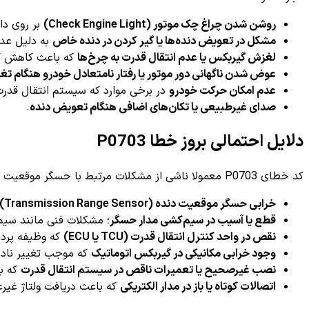
روشن شدن چراغ چک موتور (Check Engine Light)
بر روی دا
مشکل در تعویض دنده‌ها یا گیر کردن در دنده خاص
به دلیل عد
لغزش گیربکس یا عدم انتقال قدرت به چرخ‌ها
که باعث کاهش کار
عوض شدن ناگهانی دور موتور یا رفتار نامتعادل خودرو هنگام تغی
عدم امکان حرکت خودرو
در برخی موارد که سیستم انتقال قدرت 
صدای غیرطبیعی یا تکان‌های اضافی هنگام تعویض دنده
.
دلایل احتمالی بروز خطا P0703
کد خطای P0703 معمولا ناشی از مشکلات مرتبط با حسگر موقعیت دنده و مدار الکتریکی آن است. برخی از
خرابی حسگر موقعیت دنده (Transmission Range Sensor)
قطع یا آسیب در سیم‌کشی مدار حسگر
؛ مشکلات فنی مانند سیم
نقص در واحد کنترل انتقال قدرت (TCU یا ECU)
که وظیفه پرداز
وجود خرابی مکانیکی در گیربکس اتوماتیک
که موجب تغییر ناد
نصب غیرصحیح یا تعمیرات ناقص در سیستم انتقال قدرت
که با
اتصالات کوتاه یا باز در مدار الکتریکی
که باعث دریافت ولتاژ غیرعادی به U