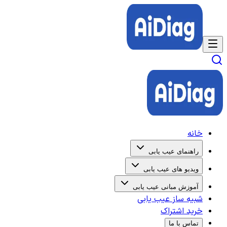
خانه
راهنمای عیب یابی
ویدیو های عیب یابی
آموزش مبانی عیب یابی
شبیه ساز عیب یابی
خرید اشتراک
تماس با ما