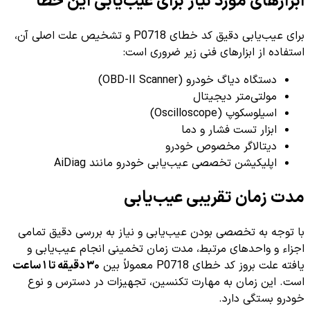
ابزارهای مورد نیاز برای عیب‌یابی این خطا
برای عیب‌یابی دقیق کد خطای P0718 و تشخیص علت اصلی آن،
استفاده از ابزارهای فنی زیر ضروری است:
دستگاه دیاگ خودرو (OBD-II Scanner)
مولتی‌متر دیجیتال
اسیلوسکوپ (Oscilloscope)
ابزار تست فشار و دما
دیتالاگر مخصوص خودرو
اپلیکیشن تخصصی عیب‌یابی خودرو مانند AiDiag
مدت زمان تقریبی عیب‌یابی
با توجه به تخصصی بودن عیب‌یابی و نیاز به بررسی دقیق تمامی
اجزاء و واحدهای مرتبط، مدت زمان تخمینی انجام عیب‌یابی و
یافته علت بروز کد خطای P0718 معمولاً بین
۳۰ دقیقه تا ۱ ساعت
است. این زمان به مهارت تکنسین، تجهیزات در دسترس و نوع
خودرو بستگی دارد.