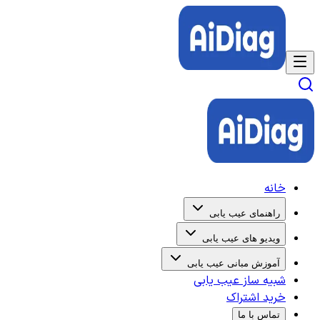
خانه
راهنمای عیب یابی
ویدیو های عیب یابی
آموزش مبانی عیب یابی
شبیه ساز عیب یابی
خرید اشتراک
تماس با ما