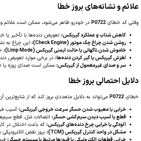
علائم و نشانه‌های بروز خطا
وقتی کد خطای
P0722
در خودرو ظاهر می‌شود، ممکن است علائم و ن
کاهش شتاب و عملکرد گیربکس:
تعویض دنده‌ها با تأخیر یا خ
روشن شدن چراغ چک موتور (Check Engine):
این چراغ به نش
خاموش شدن ناگهانی یا حالت ایمنی گیربکس (Limp Mode):
خو
لغزش گیربکس یا گیر کردن دنده‌ها:
در برخی موارد تعویض دنده
سر و صدای غیرمعمول از گیربکس:
ممکن است صدای زوزه یا ضر
دلایل احتمالی بروز خطا
خطای
P0722
می‌تواند به دلایل متعددی بروز کند که از شایع‌ترین آن‌ه
خرابی یا معیوب شدن حسگر سرعت خروجی گیربکس:
آسیب فیزی
قطع یا آسیب دیدن سیم‌کشی حسگر:
اتصالات شل، قطع سیم‌ها 
آلودگی یا خرابی چرخ دنده‌های گیربکس:
که باعث اختلال در کار
مشکل در واحد کنترل گیربکس (TCM):
بروز نقص الکترونیکی یا 
خرابی قطعات الکترونیکی یا فیوزها مرتبط با سیستم حسگر:
فیوز