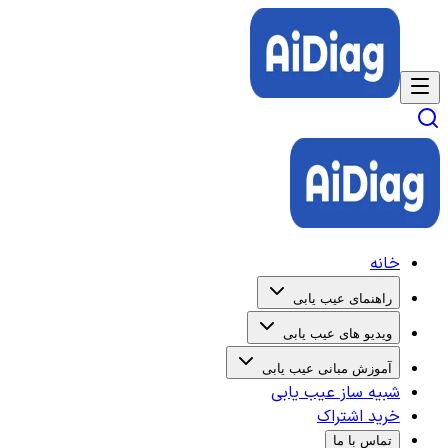
خانه
راهنمای عیب یابی
ویدیو های عیب یابی
آموزش مبانی عیب یابی
شبیه ساز عیب یابی
خرید اشتراک
تماس با ما