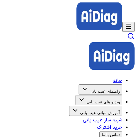
خانه
راهنمای عیب یابی
ویدیو های عیب یابی
آموزش مبانی عیب یابی
شبیه ساز عیب یابی
خرید اشتراک
تماس با ما