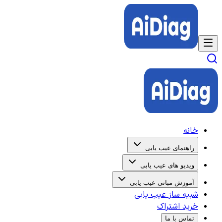
خانه
راهنمای عیب یابی
ویدیو های عیب یابی
آموزش مبانی عیب یابی
شبیه ساز عیب یابی
خرید اشتراک
تماس با ما