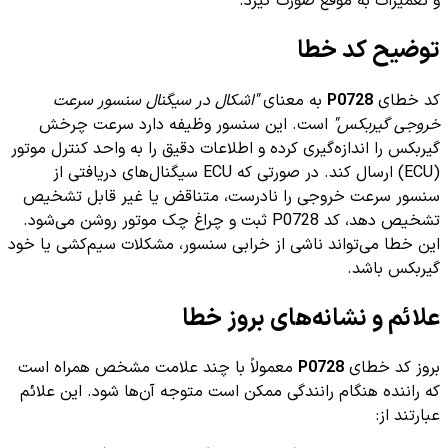
و تعمیرات به موقع صورت گیرد.
توضیح کد خطا
کد خطای
P0728
به معنای
"اشکال در سیگنال سنسور سرعت
خروجی گیربکس"
است. این سنسور وظیفه دارد سرعت چرخش
گیربکس را اندازه‌گیری کرده و اطلاعات دقیق را به واحد کنترل موتور
(ECU) ارسال کند. در صورتی که ECU سیگنال‌های دریافتی از
سنسور سرعت خروجی را نادرست، متناقض یا غیر قابل تشخیص
تشخیص دهد، کد P0728 ثبت و چراغ چک موتور روشن می‌شود.
این خطا می‌تواند ناشی از خرابی سنسور، مشکلات سیم‌کشی یا خود
گیربکس باشد.
علائم و نشانه‌های بروز خطا
بروز کد خطای
P0728
معمولاً با چند علامت مشخص همراه است
که راننده هنگام رانندگی ممکن است متوجه آن‌ها شود. این علائم
عبارتند از: