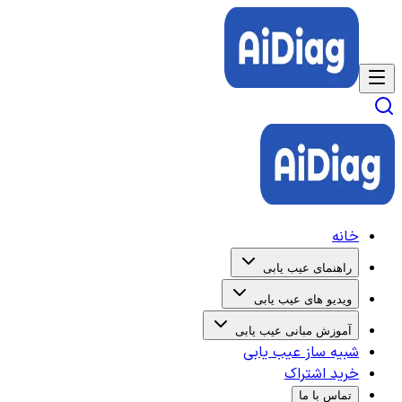
خانه
راهنمای عیب یابی
ویدیو های عیب یابی
آموزش مبانی عیب یابی
شبیه ساز عیب یابی
خرید اشتراک
تماس با ما