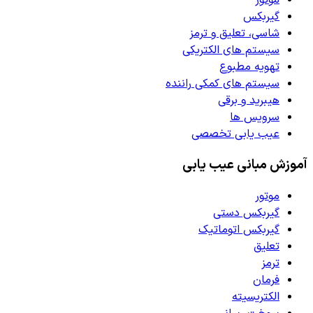
گیربکس
شاسی، تعلیق و ترمز
سیستم های الکتریکی
تهویه مطبوع
سیستم های کمکی راننده
هیبرید و برقی
سرویس ها
عیب یابی تخصصی
آموزش مبانی عیب یابی
موتور
گیربکس دستی
گیربکس اتوماتیک
تعلیق
ترمز
فرمان
الکتریسیته