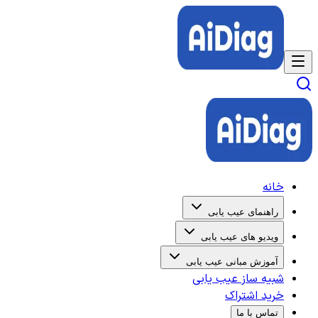
خانه
راهنمای عیب یابی
ویدیو های عیب یابی
آموزش مبانی عیب یابی
شبیه ساز عیب یابی
خرید اشتراک
تماس با ما