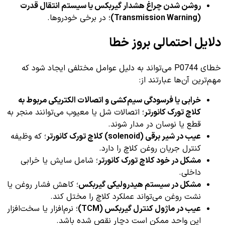
روشن شدن چراغ هشدار گیربکس یا سیستم انتقال قدرت
(Transmission Warning)
؛ در برخی خودروها.
دلایل احتمالی بروز خطا
خطای P0744 می‌تواند به دلیل عوامل مختلفی ایجاد شود که
مهم‌ترین آن‌ها عبارتند از:
خرابی یا فرسودگی سیم‌کشی و اتصالات الکتریکی مربوط به
کلاچ تورک کانورتر
؛ اتصالات شل یا معیوب می‌توانند منجر به
قطع یا نوسان در مدار شوند.
عیب در شیر برقی (solenoid) کلاچ تورک کانورتر
؛ که وظیفه
کنترل جریان روغن کلاچ را دارد.
مشکل در خود کلاچ تورک کانورتر
؛ شامل سایش یا خرابی
داخلی.
مشکل در سیستم هیدرولیکی گیربکس
؛ کاهش فشار روغن یا
نشت روغن می‌تواند عملکرد کلاچ را مختل کند.
عیب در ماژول کنترل گیربکس (TCM)
؛ نرم‌افزار یا سخت‌افزار
این واحد ممکن است دچار نقص شده باشد.