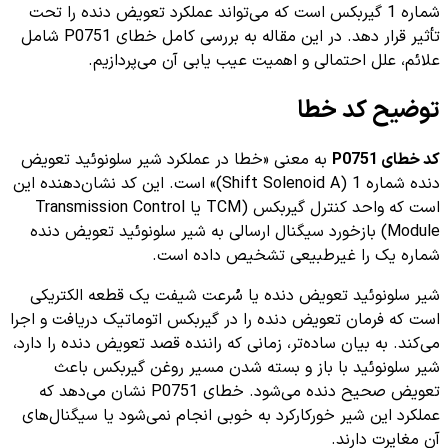
شماره 1 گیربکس است که می‌تواند عملکرد تعویض دنده را تحت
تأثیر قرار دهد. در این مقاله به بررسی کامل خطای P0751 شامل
علائم، علل احتمالی و اهمیت عیب یابی آن می‌پردازیم.
توضیح کد خطا
کد خطای P0751
به معنی «خطا در عملکرد شیر سلونوئید تعویض
دنده شماره 1 (Shift Solenoid A)» است. این کد نشان‌دهنده این
است که واحد کنترل گیربکس (TCM یا Transmission Control
Module) بازخورد سیگنال ارسالی به شیر سلونوئید تعویض دنده
شماره یک را غیرطبیعی تشخیص داده است.
شیر سلونوئید تعویض دنده یا سُرعت شیفت یک قطعه الکتریکی
است که فرمان تعویض دنده را در گیربکس اتوماتیک دریافت و اجرا
می‌کند. به بیان ساده‌تر، زمانی که راننده قصد تعویض دنده را دارد،
شیر سلونوئید با باز و بسته شدن مسیر روغن گیربکس باعث
تعویض صحیح دنده می‌شود. خطای P0751 نشان می‌دهد که
عملکرد این شیر خورکارکرد به خوبی انجام نمی‌شود یا سیگنال‌های
آن مغایرت دارند.