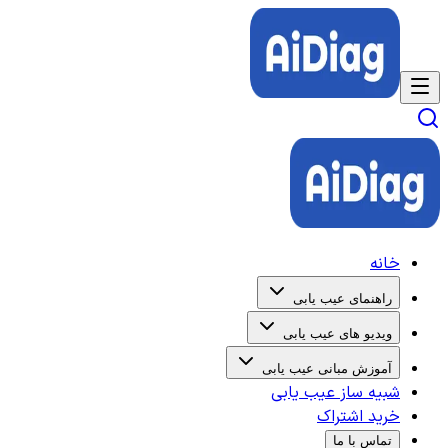
خانه
راهنمای عیب یابی
ویدیو های عیب یابی
آموزش مبانی عیب یابی
شبیه ساز عیب یابی
خرید اشتراک
تماس با ما