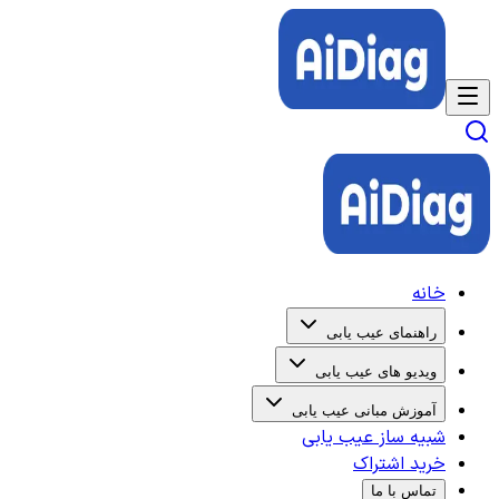
خانه
راهنمای عیب یابی
ویدیو های عیب یابی
آموزش مبانی عیب یابی
شبیه ساز عیب یابی
خرید اشتراک
تماس با ما