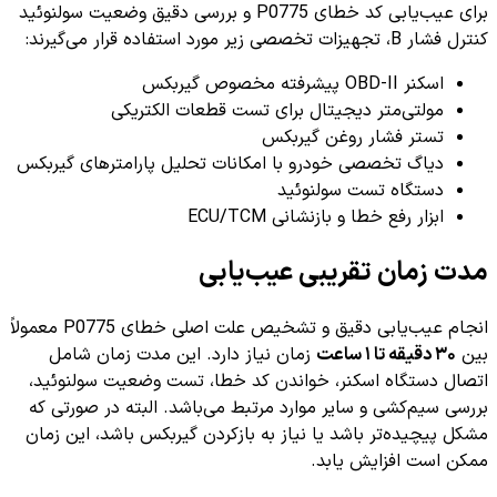
برای عیب‌یابی کد خطای P0775 و بررسی دقیق وضعیت سولنوئید
کنترل فشار B، تجهیزات تخصصی زیر مورد استفاده قرار می‌گیرند:
اسکنر OBD-II پیشرفته مخصوص گیربکس
مولتی‌متر دیجیتال برای تست قطعات الکتریکی
تستر فشار روغن گیربکس
دیاگ تخصصی خودرو با امکانات تحلیل پارامترهای گیربکس
دستگاه تست سولنوئید
ابزار رفع خطا و بازنشانی ECU/TCM
مدت زمان تقریبی عیب‌یابی
انجام عیب‌یابی دقیق و تشخیص علت اصلی خطای P0775 معمولاً
بین
۳۰ دقیقه تا ۱ ساعت
زمان نیاز دارد. این مدت زمان شامل
اتصال دستگاه اسکنر، خواندن کد خطا، تست وضعیت سولنوئید،
بررسی سیم‌کشی و سایر موارد مرتبط می‌باشد. البته در صورتی که
مشکل پیچیده‌تر باشد یا نیاز به بازکردن گیربکس باشد، این زمان
ممکن است افزایش یابد.