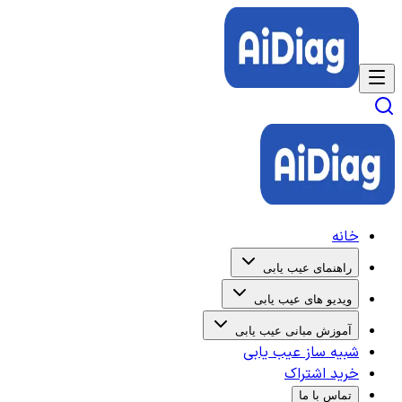
خانه
راهنمای عیب یابی
ویدیو های عیب یابی
آموزش مبانی عیب یابی
شبیه ساز عیب یابی
خرید اشتراک
تماس با ما