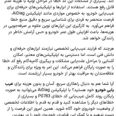
کند. بسیاری از مشکلات این کد خطا در مراحل اولیه با هزینه کمتر
قابل رفع هستند. استفاده از ابزارها و اپلیکیشن‌های حرفه‌ای برای
عیب‌یابی خودرو، به خصوص مواردی مانند اپلیکیشن AiDiag،
فرصت منحصر به فردی برای شناسایی سریع و دقیق منبع خطا
فراهم می‌آورد. به کارگیری این ابزارهای نوین علاوه بر صرفه‌جویی در
هزینه‌ها، باعث افزایش طول عمر خودرو و حس آرامش خاطر در
رانندگی خواهد شد.
هرچند که فرایند عیب‌یابی تخصصی نیازمند ابزارهای حرفه‌ای و
دانش فنی است، اما دسترسی به اپلیکیشن‌های معتبر، امکان
آشنایی با مراحل علت‌یابی مشکلات و پیگیری گام‌به‌گام رفع کد خطا
را به صورت رایگان فراهم می‌کند. این امر به ویژه برای رانندگان و
علاقه‌مندان به مراقبت بهتر از خودرو بسیار ارزشمند است.
آیا شما هم به دنبال راهکاری سریع، آسان و بدون هزینه برای
عیب
یابی خودرو
خود هستید؟ با اپلیکیشن AiDiag می‌توانید به صورت
رایگان روند کامل عیب‌یابی کد خطای P0783 و بسیاری از
خطاهای دیگر را مشاهده کنید و قدم به قدم با اطلاعات تخصصی
از وضعیت خودروی خود آگاه شوید. همین امروز این فرصت را از
دست ندهید و با کمک این فناوری، خودروی خود را در بهترین