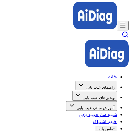
خانه
راهنمای عیب یابی
ویدیو های عیب یابی
آموزش مبانی عیب یابی
شبیه ساز عیب یابی
خرید اشتراک
تماس با ما