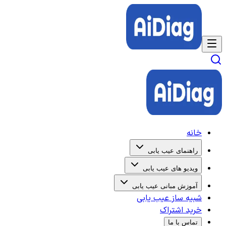
خانه
راهنمای عیب یابی
ویدیو های عیب یابی
آموزش مبانی عیب یابی
شبیه ساز عیب یابی
خرید اشتراک
تماس با ما