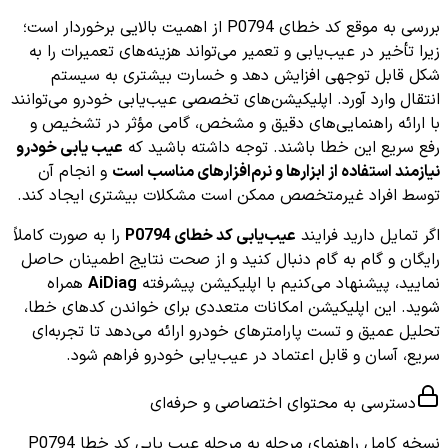
بررسی به موقع کد خطای P0794 از اهمیت بالایی برخوردار است؛
زیرا تأخیر در عیب‌یابی و تعمیر می‌تواند هزینه‌های تعمیرات را به
شکل قابل توجهی افزایش دهد و خسارت بیشتری به سیستم
انتقال وارد آورد. اپلیکیشن‌های تخصصی عیب‌یابی خودرو می‌توانند
با ارائه راهنمایی‌های دقیق و مشخص، گامی مؤثر در تشخیص و
رفع سریع این خطا باشند. توجه داشته باشید که
عیب یابی خودرو
نیازمند استفاده از ابزارها و نرم‌افزارهای مناسب است
و انجام آن
توسط افراد غیرمتخصص ممکن است مشکلات بیشتری ایجاد کند.
اگر تمایل دارید فرایند
عیب‌یابی کد خطای P0794
را به صورت کاملاً
رایگان و گام به گام دنبال کنید و از صحت نتایج اطمینان حاصل
نمایید، پیشنهاد می‌کنیم با اپلیکیشن پیشرفته
AiDiag
همراه
شوید. این اپلیکیشن امکانات متعددی برای خواندن کدهای خطا،
تحلیل عمیق و تست پارامترهای خودرو ارائه می‌دهد تا تجربه‌ای
سریع، آسان و قابل اعتماد در عیب‌یابی خودرو فراهم شود.
دسترسی به محتوای اختصاصی و حرفه‌ای
نسخه کامل
راهنمای مرحله به مرحله عیب یابی کد خطا P0794