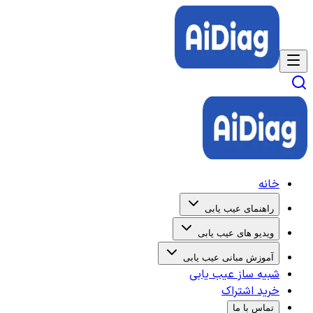
خانه
راهنمای عیب یابی
ویدیو های عیب یابی
آموزش مبانی عیب یابی
شبیه ساز عیب یابی
خرید اشتراک
تماس با ما