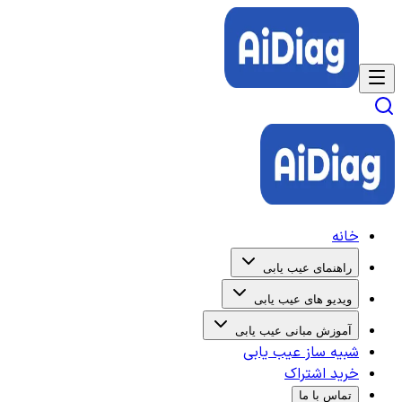
خانه
راهنمای عیب یابی
ویدیو های عیب یابی
آموزش مبانی عیب یابی
شبیه ساز عیب یابی
خرید اشتراک
تماس با ما