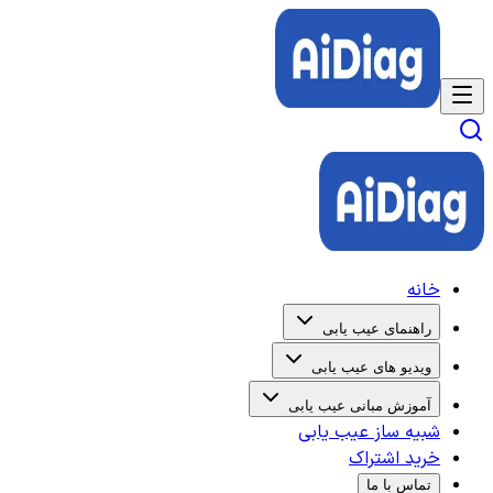
خانه
راهنمای عیب یابی
ویدیو های عیب یابی
آموزش مبانی عیب یابی
شبیه ساز عیب یابی
خرید اشتراک
تماس با ما