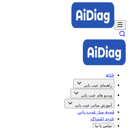
خانه
راهنمای عیب یابی
ویدیو های عیب یابی
آموزش مبانی عیب یابی
شبیه ساز عیب یابی
خرید اشتراک
تماس با ما