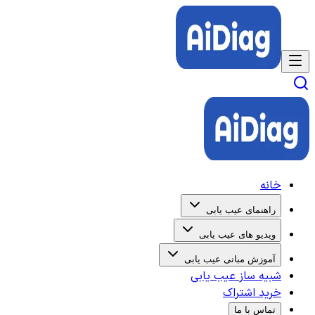
خانه
راهنمای عیب یابی
ویدیو های عیب یابی
آموزش مبانی عیب یابی
شبیه ساز عیب یابی
خرید اشتراک
تماس با ما