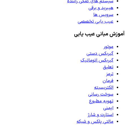
سیستم های کمکی راننده
هیبرید و برقی
سرویس ها
عیب یابی تخصصی
آموزش مبانی عیب یابی
موتور
گیربکس دستی
گیربکس اتوماتیک
تعلیق
ترمز
فرمان
الکتریسیته
سوخت رسانی
تهویه مطبوع
ایمنی
استارت و شارژ
مالتی پلکس و شبکه