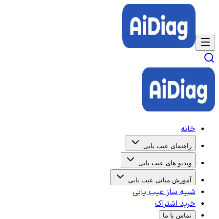
خانه
راهنمای عیب یابی
ویدیو های عیب یابی
آموزش مبانی عیب یابی
شبیه ساز عیب یابی
خرید اشتراک
تماس با ما