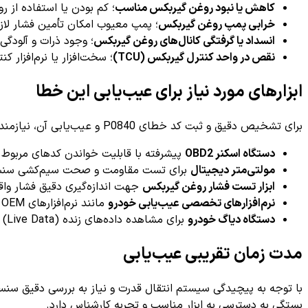
کاهش یا نبود روغن گیربکس مناسب
؛ کم بودن یا استفاده از 
خرابی پمپ روغن گیربکس
؛ پمپ معیوب امکان تأمین فشار لازم 
انسداد یا گرفتگی کانال‌های روغن گیربکس
؛ وجود ذرات و آلودگی
نقص در واحد کنترل گیربکس (TCU)
؛ سخت‌افزار یا نرم‌افزار ک
ابزارهای مورد نیاز برای عیب‌یابی این خطا
برای تشخیص دقیق و ثبت کد خطای P0840 و عیب‌یابی آن، نیازمند ابزارهای تخصصی هستیم که به شرح زیر می‌باشند:
دستگاه اسکنر OBD2
پیشرفته با قابلیت خواندن کدهای مربوط 
مولتی‌متر دیجیتال
برای تست مقاومت و صحت سیم‌کشی سنسو
ابزار تست فشار روغن گیربکس
جهت اندازه‌گیری دقیق فشار واق
نرم‌افزارهای تخصصی عیب‌یابی خودرو
مانند نرم‌افزارهای OEM یا اپلیکیشن‌های تخصصی خودرو
دستگاه دیاگ خودرو
برای مشاهده داده‌های زنده (Live Data) و عملکرد سنسورها
مدت زمان تقریبی عیب‌یابی
با توجه به پیچیدگی سیستم انتقال قدرت و نیاز به بررسی دقیق سن
بستگی به دسترسی به ابزار مناسب و تجربه کارشناس دارد.