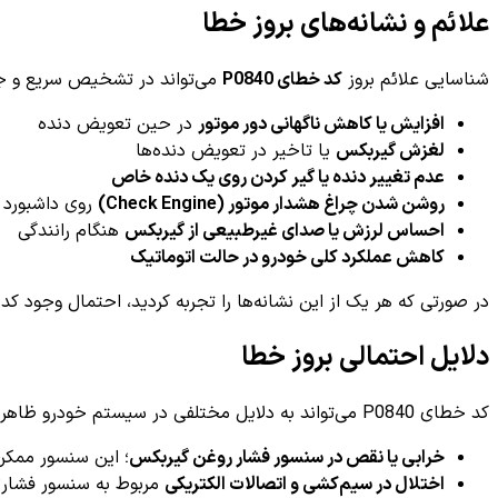
علائم و نشانه‌های بروز خطا
شناسایی علائم بروز
کد خطای P0840
می‌تواند در تشخیص سریع و جلوگ
افزایش یا کاهش ناگهانی دور موتور
در حین تعویض دنده
لغزش گیربکس
یا تاخیر در تعویض دنده‌ها
عدم تغییر دنده یا گیر کردن روی یک دنده خاص
روشن شدن چراغ هشدار موتور (Check Engine)
روی داشبورد 
احساس لرزش یا صدای غیرطبیعی از گیربکس
هنگام رانندگی
کاهش عملکرد کلی خودرو در حالت اتوماتیک
در صورتی که هر یک از این نشانه‌ها را تجربه کردید، احتمال وجود کد خطای P0840 بسیار بالا است و باید نسبت به رفع آن
دلایل احتمالی بروز خطا
کد خطای P0840 می‌تواند به دلایل مختلفی در سیستم خودرو ظاهر شود. برخی از رایج‌ترین عوامل اصلی عبارتند از:
خرابی یا نقص در سنسور فشار روغن گیربکس
؛ این سنسور ممکن
اختلال در سیم‌کشی و اتصالات الکتریکی
مربوط به سنسور فشار؛ 