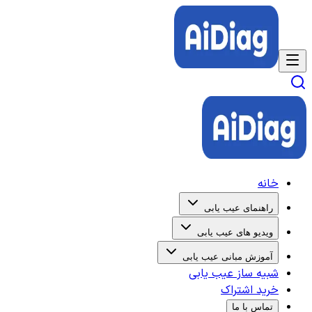
خانه
راهنمای عیب یابی
ویدیو های عیب یابی
آموزش مبانی عیب یابی
شبیه ساز عیب یابی
خرید اشتراک
تماس با ما