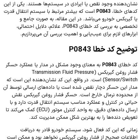
نشان‌دهنده وجود نقص یا ایرادی در سیستم‌ها هستند. یکی از این
کدهای خطا،
P0843
است که بیشتر مرتبط با سیستم انتقال قدرت
یا گیربکس خودرو می‌باشد. در این مقاله، به صورت جامع و
تخصصی به بررسی کد خطای P0843، علائم، دلایل احتمالی،
ابزارهای لازم برای عیب‌یابی و اهمیت بررسی آن می‌پردازیم.
توضیح کد خطا P0843
کد خطای
P0843
به معنای وجود مشکل در مدار یا عملکرد حسگر
فشار روغن گیربکس (Transmission Fluid Pressure
Sensor/Switch) است. در واقع، این کد نشان‌دهنده این است که
مدار این حسگر دچار نقص شده است یا داده‌های ارسالی توسط آن
از محدوده نرمال خارج است. حسگر فشار روغن گیربکس نقش
حیاتی در کنترل و عملکرد مناسب سیستم انتقال قدرت دارد و با
ارسال داده‌های دقیق، به واحد کنترل موتور (ECU) کمک می‌کند تا
تعویض دنده‌ها را به بهترین شکل ممکن مدیریت کند.
زمانی که این کد فعال شود، سیستم خودرو قادر به دریافت
اطلاعات صحیح از فشار روغن گیربکس نخواهد بود و ممکن است