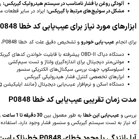
آلودگی روغن یا فشار نامناسب در سیستم هیدرولیک گیربکس:
رو
مشکل در سوئیچ‌های مرتبط با گیربکس:
ایراد در سایر قطعات مر
ابزارهای مورد نیاز برای عیب‌یابی کد خطا P0848
برای انجام
عیب یابی خودرو
و تشخیص دقیق علت کد خطا P0848، تجهیزات و ابزارهای زیر ضرورت دارند:
دستگاه دیاگ OBD-II پیشرفته با قابلیت خواندن کدهای گیربکس
مولتی‌متر دیجیتال برای اندازه‌گیری ولتاژ و تست سیم‌کشی
اسیلوسکوپ جهت بررسی سیگنال‌های الکتریکی سنسور
ابزارهای تخصصی کنترل فشار هیدرولیکی گیربکس
دستگاه اسکن و نرم‌افزار عیب‌یابی دیجیتال (مانند اپلیکیشن AiDiag)
مدت زمان تقریبی عیب‌یابی کد خطا P0848
بررسی و
عیب‌یابی این خطا
به طور معمول بین
30 دقیقه تا 1 ساعت
ز
که نیاز به تست سیستم گیربکس و سنسور فشار وجود دارد، استفاده ا
آیا رانندگی با وجود خطای P0848 خطرناک است؟