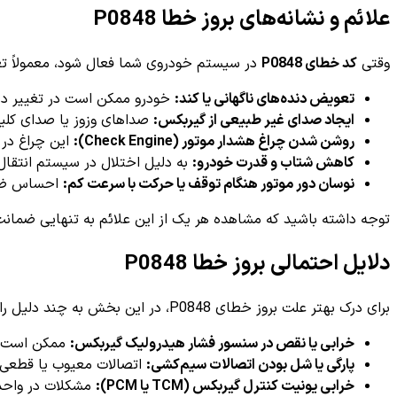
علائم و نشانه‌های بروز خطا P0848
وقتی
کد خطای P0848
در سیستم خودروی شما فعال شود، معمولاً تعدا
تعویض دنده‌های ناگهانی یا کند:
خودرو ممکن است در تغییر دنده‌
ایجاد صدای غیر طبیعی از گیربکس:
صداهای وزوز یا صدای کلی
روشن شدن چراغ هشدار موتور (Check Engine):
این چراغ در 
کاهش شتاب و قدرت خودرو:
به دلیل اختلال در سیستم انتقا
نوسان دور موتور هنگام توقف یا حرکت با سرعت کم:
احساس ضربا
توجه داشته باشید که مشاهده هر یک از این علائم به تنهایی ضمان
دلایل احتمالی بروز خطا P0848
برای درک بهتر علت بروز خطای P0848، در این بخش به چند دلیل رایج ایجاد این مشکل اشاره می‌کنیم:
خرابی یا نقص در سنسور فشار هیدرولیک گیربکس:
ممکن است سن
پارگی یا شل بودن اتصالات سیم‌کشی:
اتصالات معیوب یا قطعی د
خرابی یونیت کنترل گیربکس (TCM یا PCM):
مشکلات در واحد ک