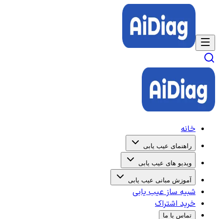
خانه
راهنمای عیب یابی
ویدیو های عیب یابی
آموزش مبانی عیب یابی
شبیه ساز عیب یابی
خرید اشتراک
تماس با ما