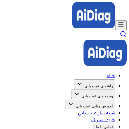
خانه
راهنمای عیب یابی
ویدیو های عیب یابی
آموزش مبانی عیب یابی
شبیه ساز عیب یابی
خرید اشتراک
تماس با ما