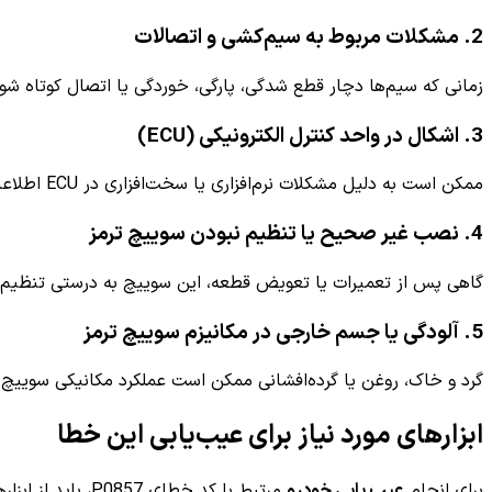
2. مشکلات مربوط به سیم‌کشی و اتصالات
زمانی که سیم‌ها دچار قطع شدگی، پارگی، خوردگی یا اتصال کوتاه شو
3. اشکال در واحد کنترل الکترونیکی (ECU)
ممکن است به دلیل مشکلات نرم‌افزاری یا سخت‌افزاری در ECU اطلاعات دریافتی از سوییچ ترمز به درستی پردازش نشود.
4. نصب غیر صحیح یا تنظیم نبودن سوییچ ترمز
گاهی پس از تعمیرات یا تعویض قطعه، این سوییچ به درستی تنظیم ن
5. آلودگی یا جسم خارجی در مکانیزم سوییچ ترمز
گرد و خاک، روغن یا گرده‌افشانی ممکن است عملکرد مکانیکی سوییچ 
ابزارهای مورد نیاز برای عیب‌یابی این خطا
برای انجام
عیب یابی خودرو
مرتبط با کد خطای P0857، باید از ابزارهای تخصصی استفاده کرد که امکان شناسایی دقیق مشکلات و بررسی وضعیت مدار سوییچ ترمز را فراهم می‌کنند. این ابزارها عبارتند از: