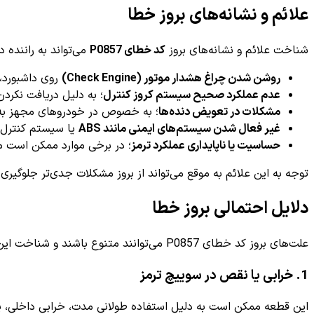
علائم و نشانه‌های بروز خطا
شناخت علائم و نشانه‌های بروز
کد خطای P0857
می‌تواند به راننده
روشن شدن چراغ هشدار موتور (Check Engine)
روی داشبورد،
عدم عملکرد صحیح سیستم کروز کنترل
؛ به دلیل دریافت نکرد
مشکلات در تعویض دنده‌ها
؛ به خصوص در خودروهای مجهز به 
غیر فعال شدن سیستم‌های ایمنی مانند ABS
یا سیستم کنترل پای
حساسیت یا ناپایداری عملکرد ترمز
؛ در برخی موارد ممکن است 
توجه به این علائم به موقع می‌تواند از بروز مشکلات جدی‌تر جلوگیر
دلایل احتمالی بروز خطا
علت‌های بروز کد خطای P0857 می‌توانند متنوع باشند و شناخت این دلایل به یافتن بهترین راه حل کمک می‌کند. در زیر چند علت رایج را بررسی می‌کنیم:
1. خرابی یا نقص در سوییچ ترمز
این قطعه ممکن است به دلیل استفاده طولانی مدت، خرابی داخلی، یا 