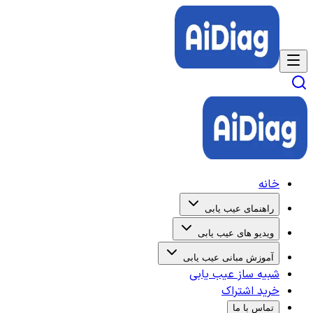
خانه
راهنمای عیب یابی
ویدیو های عیب یابی
آموزش مبانی عیب یابی
شبیه ساز عیب یابی
خرید اشتراک
تماس با ما