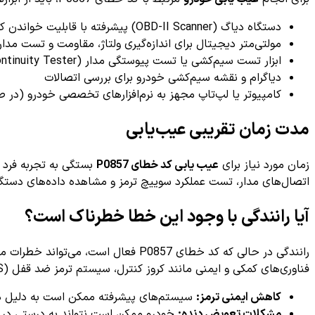
دستگاه دیاگ (OBD-II Scanner) پیشرفته با قابلیت خواندن کدهای خاص و داده‌های زنده
مولتی‌متر دیجیتال برای اندازه‌گیری ولتاژ، مقاومت و تست مدار
ابزار تست سیم‌کشی یا تست پیوستگی مدار (Continuity Tester)
دیاگرام و نقشه سیم‌کشی خودرو برای بررسی اتصالات
کامپیوتر یا لپ‌تاپ مجهز به نرم‌افزارهای تخصصی خودرو (در ص
مدت زمان تقریبی عیب‌یابی
زمان مورد نیاز برای
عیب یابی کد خطای P0857
بستگی به تجربه فرد 
اتصال‌های مدار، تست عملکرد سوییچ ترمز و مشاهده داده‌های دستگ
آیا رانندگی با وجود این خطا خطرناک است؟
فناوری‌های کمکی و ایمنی مانند کروز کنترل، سیستم ترمز ضد قفل (ABS) یا جعبه دنده اتوماتیک تحت تاثیر قرار گیرند. در موارد زیر دقت کنید:
کاهش ایمنی ترمز:
سیستم‌های پیشرفته ممکن است به دلیل در
مشکلات تعویض دنده:
خودرو ممکن است نتواند به درستی در حا