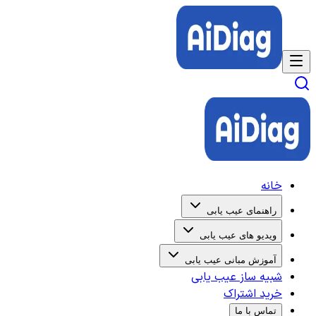
خانه
راهنمای عیب یابی
ویدیو های عیب یابی
آموزش مبانی عیب یابی
شبیه ساز عیب یابی
خرید اشتراک
تماس با ما