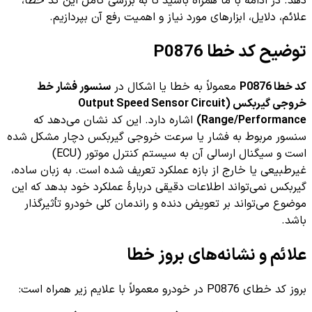
دهد. در ادامه با ما همراه باشید تا به بررسی کامل این کد خطا،
علائم، دلایل، ابزارهای مورد نیاز و اهمیت رفع آن بپردازیم.
توضیح کد خطا P0876
کد خطا P0876
معمولاً به خطا یا اشکال در
سنسور فشار خط
خروجی گیربکس (Output Speed Sensor Circuit
Range/Performance)
اشاره دارد. این کد نشان می‌دهد که
سنسور مربوط به فشار یا سرعت خروجی گیربکس دچار مشکل شده
است و سیگنال ارسالی آن به سیستم کنترل موتور (ECU)
غیرطبیعی یا خارج از بازه عملکرد تعریف شده است. به زبان ساده،
گیربکس نمی‌تواند اطلاعات دقیقی دربارهٔ عملکرد خود بدهد که این
موضوع می‌تواند بر تعویض دنده و راندمان کلی خودرو تأثیرگذار
باشد.
علائم و نشانه‌های بروز خطا
بروز کد خطای P0876 در خودرو معمولاً با علایم زیر همراه است: