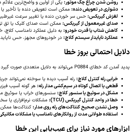
روشن شدن چراغ چک موتور:
یکی از اولین و واضح‌ترین علائم دریافت
دشواری در تعویض دنده:
ممکن است تعویض دنده با تأخیر یا 
لغزش گیربکس:
حس سر خوردن دنده یا تغییر سرعت غیرطبیع
صدای غیرمعمول از گیربکس:
ممکن است صدای کلیک یا تق تق
کاهش شتاب یا قدرت خودرو:
به دلیل عملکرد نامناسب کلاچ، خو
عملکرد ناپایدار سیستم کلاچ:
در خودروهای مجهز، حس ناپایدار
دلایل احتمالی بروز خطا
پدید آمدن کد خطای P0884 می‌تواند به دلایل متعددی صورت گیرد که برخی از رایج‌ترین آن‌ها عبارتند از:
خرابی رله کنترل کلاچ:
رله آسیب دیده یا سوخته نمی‌تواند جریان
قطعی یا اتصال کوتاه در سیم‌کشی مدار رله:
هر گونه آسیب فیزی
مشکل در سوئیچ یا سنسور کلاچ:
سنسورهای خراب یا سوئیچ معیوب ممک
خطا در واحد کنترل گیربکس (TCU):
مشکلات نرم‌افزاری یا سخت
وصل نشدن صحیح کنتاکت‌های رله روی مدار:
کنتاکت‌ها ممکن 
استفاده طولانی مدت از روانکارهای نامناسب یا مشکلات مکانیکی 
ابزارهای مورد نیاز برای عیب‌یابی این خطا