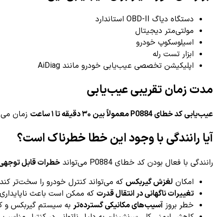
دستگاه دیاگ OBD-II استاندارد
مولتی‌متر دیجیتال
اسیلوسکوپ خودرو
ابزار تست رله
اپلیکیشن تخصصی عیب‌یابی خودرو مانند AiDiag
مدت زمان تقریبی عیب‌یابی
عیب‌یابی کد خطای P0884 معمولاً بین ۳۰ دقیقه تا ۱ ساعت
زمان می‌ب
آیا رانندگی با وجود این خطا خطرناک است؟
رانندگی با فعال بودن کد خطای P0884 می‌تواند
خطرات قابل توجهی
امکان
لغزش گیربکس
که می‌تواند کنترل خودرو را سخت‌تر کند.
تغییرات ناگهانی در انتقال قدرت
که ممکن است باعث ناپایداری 
خطر بروز
آسیب‌های مکانیکی گسترده‌تر
به سیستم گیربکس و کلاچ
کاهش ایمنی کلی سرنشینان به دلیل ناتوانی در کنترل مناسب 