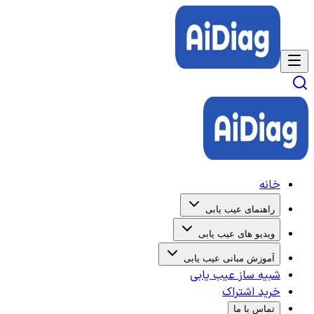
خانه
راهنمای عیب یابی
ویدیو های عیب یابی
آموزش مبانی عیب یابی
شبیه ساز عیب یابی
خرید اشتراک
تماس با ما