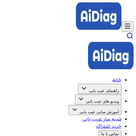
خانه
راهنمای عیب یابی
ویدیو های عیب یابی
آموزش مبانی عیب یابی
شبیه ساز عیب یابی
خرید اشتراک
تماس با ما