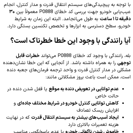
با توجه به پیچیدگی‌های سیستم انتقال قدرت و مدار کنترل، انجام
عیب‌یابی خودرو جهت بررسی کد خطای P0888 معمولاً بین
۳۰
دقیقه تا ۱ ساعت
به طول می‌انجامد. البته این زمان به شرایط
خودرو، سطح دسترسی به ابزارها و تخصص تکنسین بستگی دارد.
آیا رانندگی با وجود این خطا خطرناک است؟
بله، رانندگی با وجود کد خطای P0888 می‌تواند
خطرات قابل
توجهی
را به همراه داشته باشد. از آنجایی که این خطا نشان‌دهنده
مشکلی در مدار کنترل قدرت و واحد ترجمه فرمان‌های جعبه دنده
است، ممکن است باعث بروز مشکلاتی مانند:
عدم توانایی در تعویض دنده به موقع
یا قفل شدن دنده در
حالت خاص
کاهش توانایی کنترل خودرو در شرایط مختلف جاده‌ای
و
افزایش ریسک تصادف
ایجاد آسیب‌های بیشتر به سیستم انتقال قدرت
که در نهایت
هزینه تعمیرات بالاتری دارد
خاموش شدن ناگهانی خودرو
یا عدم پاسخگویی مناسب