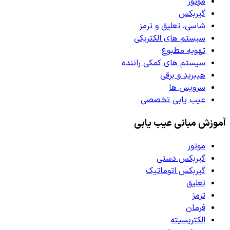
موتور
گیربکس
شاسی، تعلیق و ترمز
سیستم های الکتریکی
تهویه مطبوع
سیستم های کمکی راننده
هیبرید و برقی
سرویس ها
عیب یابی تخصصی
آموزش مبانی عیب یابی
موتور
گیربکس دستی
گیربکس اتوماتیک
تعلیق
ترمز
فرمان
الکتریسیته