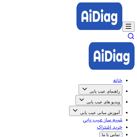
خانه
راهنمای عیب یابی
ویدیو های عیب یابی
آموزش مبانی عیب یابی
شبیه ساز عیب یابی
خرید اشتراک
تماس با ما