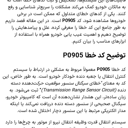
قابلیت‌های این سیستم‌ها، تشخیص و ثبت کدهای خطا است که
به مالکان خودرو کمک می‌کند مشکلات را سریع‌تر شناسایی و رفع
کنند. یکی از کدهای خطای متداول که ممکن است در برخی
خودروها مشاهده شود، کد
P0905
است. در این مقاله قصد داریم
به طور جامع این کد خطا را معرفی کرده، علل و پیامدهایش را
توضیح دهیم و اهمیت عیب یابی خودرو همراه با استفاده از
ابزارهای مناسب را بیان کنیم.
توضیح کد خطا P0905
کد خطا
P0905
معمولاً مربوط به مشکلی در ارتباط با سیستم
کنترل انتقال یا جعبه دنده خودکار خودرو است. به طور خاص، این
کد به معنای
"خطای سیگنال سنسور موقعیت حرکت‌دهنده دسته
دنده (Transmission Range Sensor Circuit)
" ثبت می‌شود. به
زبان ساده‌تر، این هشدار نشان‌دهنده آن است که کامپیوتر خودرو،
سیگنال صحیحی از سنسور دسته دنده دریافت نمی‌کند یا اینکه
مدار الکتریکی مرتبط با این سنسور دچار اختلال شده است.
سیستم انتقال قدرت وظیفه انتقال نیرو از موتور به چرخ‌ها را دارد