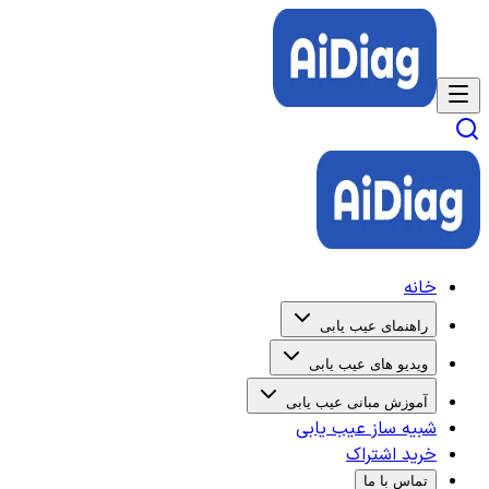
خانه
راهنمای عیب یابی
ویدیو های عیب یابی
آموزش مبانی عیب یابی
شبیه ساز عیب یابی
خرید اشتراک
تماس با ما