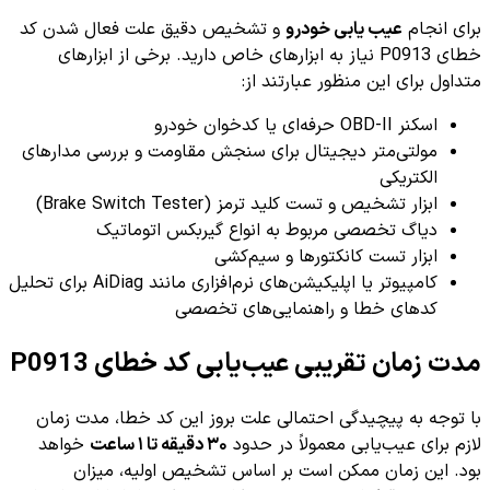
برای انجام
عیب یابی خودرو
و تشخیص دقیق علت فعال شدن کد
خطای P0913 نیاز به ابزارهای خاص دارید. برخی از ابزارهای
متداول برای این منظور عبارتند از:
اسکنر OBD-II حرفه‌ای یا کدخوان خودرو
مولتی‌متر دیجیتال برای سنجش مقاومت و بررسی مدارهای
الکتریکی
ابزار تشخیص و تست کلید ترمز (Brake Switch Tester)
دیاگ تخصصی مربوط به انواع گیربکس اتوماتیک
ابزار تست کانکتورها و سیم‌کشی
کامپیوتر یا اپلیکیشن‌های نرم‌افزاری مانند AiDiag برای تحلیل
کدهای خطا و راهنمایی‌های تخصصی
مدت زمان تقریبی عیب‌یابی کد خطای P0913
با توجه به پیچیدگی احتمالی علت بروز این کد خطا، مدت زمان
لازم برای عیب‌یابی معمولاً در حدود
۳۰ دقیقه تا ۱ ساعت
خواهد
بود. این زمان ممکن است بر اساس تشخیص اولیه، میزان