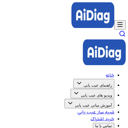
خانه
راهنمای عیب یابی
ویدیو های عیب یابی
آموزش مبانی عیب یابی
شبیه ساز عیب یابی
خرید اشتراک
تماس با ما