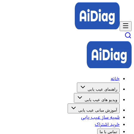
خانه
راهنمای عیب یابی
ویدیو های عیب یابی
آموزش مبانی عیب یابی
شبیه ساز عیب یابی
خرید اشتراک
تماس با ما