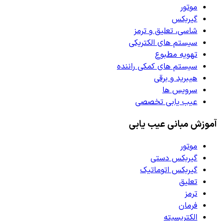
موتور
گیربکس
شاسی، تعلیق و ترمز
سیستم های الکتریکی
تهویه مطبوع
سیستم های کمکی راننده
هیبرید و برقی
سرویس ها
عیب یابی تخصصی
آموزش مبانی عیب یابی
موتور
گیربکس دستی
گیربکس اتوماتیک
تعلیق
ترمز
فرمان
الکتریسیته