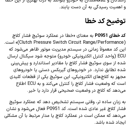
رانندگان و علاقه‌مندان به خودرو بتوانند به درک بهتری از این خطا
و اهمیت رسیدگی به آن دست یابند.
توضیح کد خطا
کد خطای P0951
به معنای «خطا در عملکرد سوئیچ فشار کلاچ
(Clutch Pressure Switch Circuit Range/Performance)» است.
این کد معمولاً زمانی در سیستم مدیریت موتور ظاهر می‌شود که
ECU (واحد کنترل الکترونیکی خودرو) متوجه شود سیگنال ارسال
شده از سوی سوئیچ فشار کلاچ با مقادیر استاندارد و پیش‌بینی
شده تطابق ندارد. در خودروهای گیربکس دستی یا خودروهای
مجهز به کلاچ‌های الکترونیکی، این سوئیچ یکی از قطعات کلیدی
است که وضعیت فشار کلاچ را کنترل می‌کند و به ECU اطلاع
می‌دهد که کلاچ در وضعیت صحیحی قرار دارد یا خیر.
به زبان ساده تر، وقتی سیستم تشخیص دهد که عملکرد سوئیچ
فشار کلاچ غیر عادی شده است، کد P0951 فعال می‌شود و نشان
می‌دهد که ممکن است در عملکرد کلاچ یا مدار مرتبط با آن مشکلی
ایجاد شده باشد.