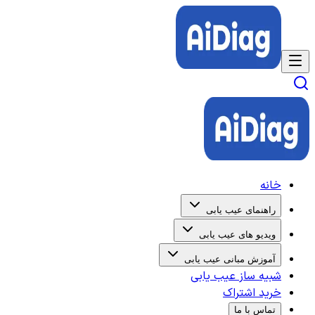
خانه
راهنمای عیب یابی
ویدیو های عیب یابی
آموزش مبانی عیب یابی
شبیه ساز عیب یابی
خرید اشتراک
تماس با ما