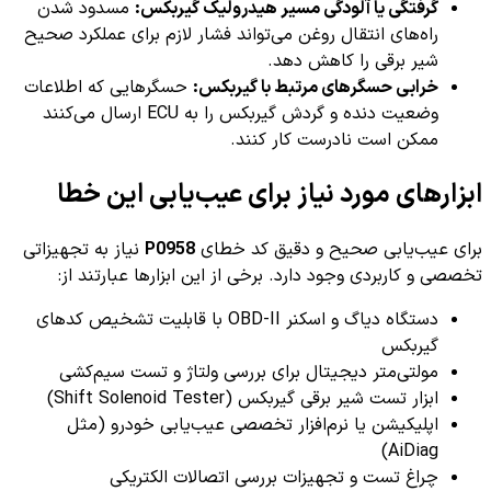
گرفتگی یا آلودگی مسیر هیدرولیک گیربکس:
مسدود شدن
راه‌های انتقال روغن می‌تواند فشار لازم برای عملکرد صحیح
شیر برقی را کاهش دهد.
خرابی حسگرهای مرتبط با گیربکس:
حسگرهایی که اطلاعات
وضعیت دنده و گردش گیربکس را به ECU ارسال می‌کنند
ممکن است نادرست کار کنند.
ابزارهای مورد نیاز برای عیب‌یابی این خطا
برای عیب‌یابی صحیح و دقیق کد خطای
P0958
نیاز به تجهیزاتی
تخصصی و کاربردی وجود دارد. برخی از این ابزارها عبارتند از:
دستگاه دیاگ و اسکنر OBD-II با قابلیت تشخیص کدهای
گیربکس
مولتی‌متر دیجیتال برای بررسی ولتاژ و تست سیم‌کشی
ابزار تست شیر برقی گیربکس (Shift Solenoid Tester)
اپلیکیشن یا نرم‌افزار تخصصی عیب‌یابی خودرو (مثل
AiDiag)
چراغ تست و تجهیزات بررسی اتصالات الکتریکی