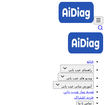
خانه
راهنمای عیب یابی
ویدیو های عیب یابی
آموزش مبانی عیب یابی
شبیه ساز عیب یابی
خرید اشتراک
تماس با ما