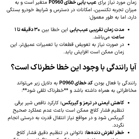
زمان مورد نیاز برای
عیب یابی خطای P0960
متغیر است و به
میزان تجربه تکنسین، امکانات در دسترس و شرایط خودرو بستگی
دارد، اما به طور معمول:
مدت زمان تقریبی عیب‌یابی
این خطا بین
۳۰ دقیقه تا ۱
ساعت
می‌باشد.
در صورت نیاز به تعویض قطعات یا تعمیرات عمیق‌تر، این
زمان ممکن است افزایش یابد.
آیا رانندگی با وجود این خطا خطرناک است؟
رانندگی با فعال بودن
کد خطای P0960
به دلایل زیر می‌تواند
مخاطراتی به همراه داشته باشد و **خطرناک تلقی شود**:
کاهش ایمنی در ترمز و گیربکس:
کارکرد ناقص شیر برقی
تنظیم فشار کلاچ ممکن است باعث عدم عملکرد صحیح
گیربکس شود و در مواقع نیاز انتقال قدرت به درستی انجام
نگردد.
خطر لغزش دنده‌ها:
ناتوانی در تنظیم دقیق فشار کلاچ