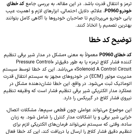
ترمز و انتقال قدرت باشد. در این مقاله، به بررسی جامع
کد خطای
خودرو P0960
، علائم، دلایل احتمالی، ابزارهای لازم و اهمیت عیب
یابی خودرو می‌پردازیم تا صاحبان خودروها با آگاهی کامل بتوانند
بهترین تصمیم را اتخاذ کنند.
توضیح کد خطا
کد خطای P0960
معمولاً به معنی «مشکل در مدار شیر برقی تنظیم
کننده فشار کلاچ ترمز» یا به طور دقیق‌تر «Pressure Control
Solenoid A Control Circuit» می‌باشد. این کد خطا توسط سیستم
مدیریت موتور (ECM) در خودروهای مجهز به سیستم انتقال قدرت
اتوماتیک ثبت می‌شود. در واقع، این خطا نشان‌دهنده مشکل در
عملکرد مدار الکتریکی شیر برقی تنظیم فشار است که وظیفه تنظیم
نیروی فشار کلاچ در گیربکس را دارد.
این موضوع می‌تواند عواملی چون قطعی سیم‌ها، مشکلات اتصال،
خرابی شیر برقی و یا اشکالات مدار کنترل را شامل شود. به زبان
ساده، وقتی که سیستم نمی‌تواند فرمان‌های الکتریکی لازم برای
تنظیم دقیق فشار کلاچ را ارسال یا دریافت کند، این کد خطا فعال