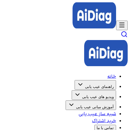
خانه
راهنمای عیب یابی
ویدیو های عیب یابی
آموزش مبانی عیب یابی
شبیه ساز عیب یابی
خرید اشتراک
تماس با ما