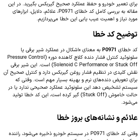
برای تعمیر خودرو و حفظ عملکرد صحیح گیربکس بگیرید. در این
مقاله به بررسی کامل کد خطای P0971، علائم، دلایل، ابزارهای
مورد نیاز و اهمیت عیب یابی این خطا می‌پردازیم.
توضیح کد خطا
کد خطای
P0971
به معنای «اشکال در عملکرد شیر برقی یا
سلونوئید کنترل فشار دنده کلاچ کاهنده دور» (Pressure Control
Solenoid C Performance or Stuck Off) است. این شیر برقی
نقش کلیدی در تنظیم فشار روغن گیربکس دارد و کنترل صحیح آن
برای تعویض دنده‌های نرم و بهینه بسیار مهم است. وقتی که
سیستم تشخیص دهد این سلونوئید عملکرد صحیحی ندارد یا در
حالت خاموش (Stuck Off) گیر کرده است، این کد خطا تولید
می‌شود.
علائم و نشانه‌های بروز خطا
وقتی کد خطای P0971 در سیستم خودرو ذخیره می‌شود، راننده