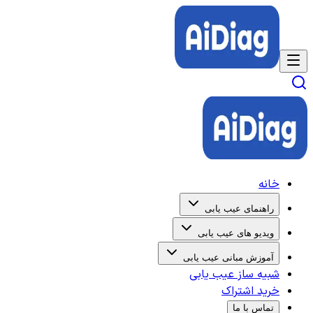
خانه
راهنمای عیب یابی
ویدیو های عیب یابی
آموزش مبانی عیب یابی
شبیه ساز عیب یابی
خرید اشتراک
تماس با ما