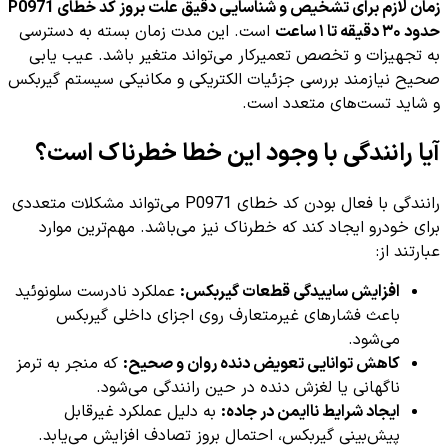
زمان لازم برای تشخیص و شناسایی دقیق علت بروز کد خطای P0971
حدود ۳۰ دقیقه تا ۱ ساعت
است. این مدت زمان بسته به دسترسی
به تجهیزات و تخصص تعمیرکار می‌تواند متغیر باشد. عیب یابی
صحیح نیازمند بررسی جزئیات الکتریکی و مکانیکی سیستم گیربکس
و شاید تست‌های متعدد است.
آیا رانندگی با وجود این خطا خطرناک است؟
رانندگی با فعال بودن کد خطای P0971 می‌تواند مشکلات متعددی
برای خودرو ایجاد کند که خطرناک نیز می‌باشد. مهم‌ترین موارد
عبارتند از:
افزایش ساییدگی قطعات گیربکس:
عملکرد نادرست سلونوئید
باعث فشارهای غیرمتعارف روی اجزای داخلی گیربکس
می‌شود.
کاهش توانایی تعویض دنده روان و صحیح:
که منجر به ترمز
ناگهانی یا لغزش دنده در حین رانندگی می‌شود.
ایجاد شرایط ناایمن در جاده:
به دلیل عملکرد غیرقابل
پیش‌بینی گیربکس، احتمال بروز تصادف افزایش می‌یابد.