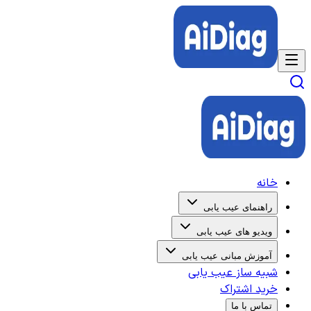
خانه
راهنمای عیب یابی
ویدیو های عیب یابی
آموزش مبانی عیب یابی
شبیه ساز عیب یابی
خرید اشتراک
تماس با ما